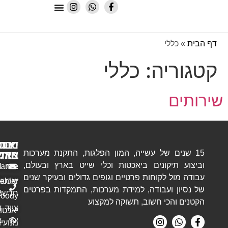
תיקונים והתקנות
י
יה:
כללי
ניווט
דברו
יאכטות
 של עשייה, המון הפלגות, התקנת מערכות
איתנו
באתר
חדשות
קונים ביאכטות וכלי שייט בארץ ובעולם,
בית
Hanse
ron@ronym.co.il
לקוחות פרטיים וגופים גדולים ובעיקר שנים
יאכטות
Dehler
054-
ועבודה, למידת מערכות, התמקדות בפרטים
חדשות
8052702
Moody
כי חשוב, תשוקה למקצוע
ציוד
דברו
יאכטות
ימי
איתנו
מנועיות