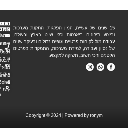
ניווט
דברו
יאכטות
 של עשייה, המון הפלגות, התקנת מערכות
איתנו
באתר
חדשות
קונים ביאכטות וכלי שייט בארץ ובעולם,
בית
Hanse
ron@ronym.co.il
לקוחות פרטיים וגופים גדולים ובעיקר שנים
יאכטות
Dehler
054-
ועבודה, למידת מערכות, התמקדות בפרטים
חדשות
8052702
Moody
כי חשוב, תשוקה למקצוע
ציוד
דברו
יאכטות
ימי
איתנו
מנועיות
בוואטסאפ
אודות
Grand
העוגן 2
צור
Soleil
מרינה
קשר
הרצליה
Copyright © 2024 | Powered by ro